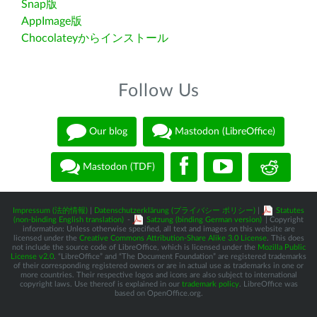
Snap版
AppImage版
Chocolateyからインストール
Follow Us
Our blog
Mastodon (LibreOffice)
Mastodon (TDF)
Impressum (法的情報)
|
Datenschutzerklärung (プライバシー ポリシー)
|
Statutes
(non-binding English translation)
-
Satzung (binding German version)
| Copyright
information: Unless otherwise specified, all text and images on this website are
licensed under the
Creative Commons Attribution-Share Alike 3.0 License
. This does
not include the source code of LibreOffice, which is licensed under the
Mozilla Public
License v2.0
. “LibreOffice” and “The Document Foundation” are registered trademarks
of their corresponding registered owners or are in actual use as trademarks in one or
more countries. Their respective logos and icons are also subject to international
copyright laws. Use thereof is explained in our
trademark policy
. LibreOffice was
based on OpenOffice.org.