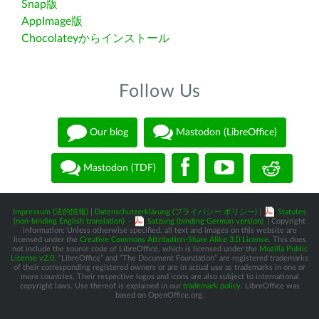
Snap版
AppImage版
Chocolateyからインストール
Follow Us
Our blog
Mastodon (LibreOffice)
Mastodon (TDF)
Impressum (法的情報)
|
Datenschutzerklärung (プライバシー ポリシー)
|
Statutes
(non-binding English translation)
-
Satzung (binding German version)
| Copyright
information: Unless otherwise specified, all text and images on this website are
licensed under the
Creative Commons Attribution-Share Alike 3.0 License
. This does
not include the source code of LibreOffice, which is licensed under the
Mozilla Public
License v2.0
. “LibreOffice” and “The Document Foundation” are registered trademarks
of their corresponding registered owners or are in actual use as trademarks in one or
more countries. Their respective logos and icons are also subject to international
copyright laws. Use thereof is explained in our
trademark policy
. LibreOffice was
based on OpenOffice.org.