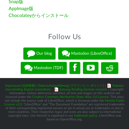
Snap版
AppImage版
Chocolateyからインストール
Follow Us
Our blog
Mastodon (LibreOffice)
Mastodon (TDF)
Impressum (法的情報)
|
Datenschutzerklärung (プライバシー ポリシー)
|
Statutes
(non-binding English translation)
-
Satzung (binding German version)
| Copyright
information: Unless otherwise specified, all text and images on this website are
licensed under the
Creative Commons Attribution-Share Alike 3.0 License
. This does
not include the source code of LibreOffice, which is licensed under the
Mozilla Public
License v2.0
. “LibreOffice” and “The Document Foundation” are registered trademarks
of their corresponding registered owners or are in actual use as trademarks in one or
more countries. Their respective logos and icons are also subject to international
copyright laws. Use thereof is explained in our
trademark policy
. LibreOffice was
based on OpenOffice.org.