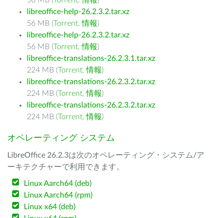
56 MB (
Torrent
,
情報
)
libreoffice-help-26.2.3.2.tar.xz
56 MB (
Torrent
,
情報
)
libreoffice-help-26.2.3.2.tar.xz
56 MB (
Torrent
,
情報
)
libreoffice-translations-26.2.3.1.tar.xz
224 MB (
Torrent
,
情報
)
libreoffice-translations-26.2.3.2.tar.xz
224 MB (
Torrent
,
情報
)
libreoffice-translations-26.2.3.2.tar.xz
224 MB (
Torrent
,
情報
)
オペレーティング システム
LibreOffice 26.2.3は次のオペレーティング・システム/ア
ーキテクチャーで利用できます。
Linux Aarch64 (deb)
Linux Aarch64 (rpm)
Linux x64 (deb)