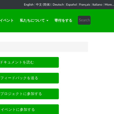
English
|
中文 (简体)
|
Deutsch
|
Español
|
Français
|
Italiano
|
More...
イベント
私たちについて
寄付をする
ドキュメントを読む
フィードバックを送る
プロジェクトに参加する
イベントに参加する