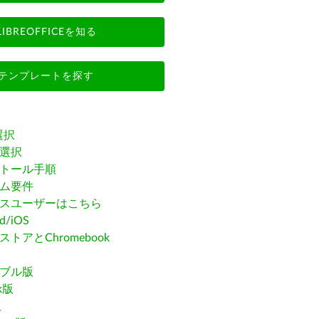
LIBREOFFICEを知る
テンプレートを探す
選択
選択
トール手順
ム要件
スユーザーはこちら
id/iOS
トアとChromebook
ブル版
ak版
版