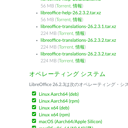
56 MB (
Torrent
,
情報
)
libreoffice-help-26.2.3.2.tar.xz
56 MB (
Torrent
,
情報
)
libreoffice-translations-26.2.3.1.tar.xz
224 MB (
Torrent
,
情報
)
libreoffice-translations-26.2.3.2.tar.xz
224 MB (
Torrent
,
情報
)
libreoffice-translations-26.2.3.2.tar.xz
224 MB (
Torrent
,
情報
)
オペレーティング システム
LibreOffice 26.2.3は次のオペレーティ
Linux Aarch64 (deb)
Linux Aarch64 (rpm)
Linux x64 (deb)
Linux x64 (rpm)
macOS (Aarch64/Apple Silicon)