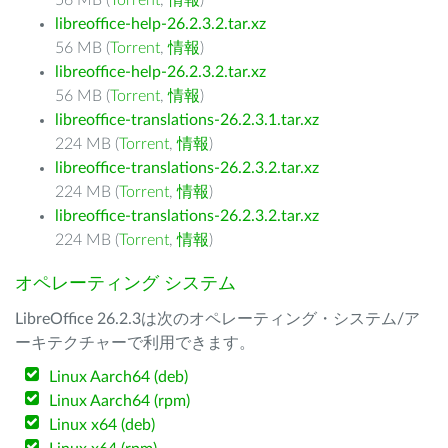
56 MB (
Torrent
,
情報
)
libreoffice-help-26.2.3.2.tar.xz
56 MB (
Torrent
,
情報
)
libreoffice-help-26.2.3.2.tar.xz
56 MB (
Torrent
,
情報
)
libreoffice-translations-26.2.3.1.tar.xz
224 MB (
Torrent
,
情報
)
libreoffice-translations-26.2.3.2.tar.xz
224 MB (
Torrent
,
情報
)
libreoffice-translations-26.2.3.2.tar.xz
224 MB (
Torrent
,
情報
)
オペレーティング システム
LibreOffice 26.2.3は次のオペレーティング・システム/ア
ーキテクチャーで利用できます。
Linux Aarch64 (deb)
Linux Aarch64 (rpm)
Linux x64 (deb)