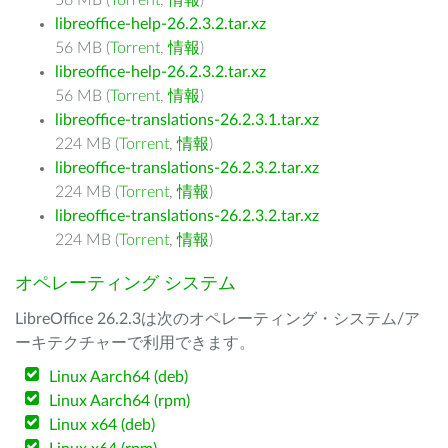
56 MB (
Torrent
,
情報
)
libreoffice-help-26.2.3.2.tar.xz
56 MB (
Torrent
,
情報
)
libreoffice-help-26.2.3.2.tar.xz
56 MB (
Torrent
,
情報
)
libreoffice-translations-26.2.3.1.tar.xz
224 MB (
Torrent
,
情報
)
libreoffice-translations-26.2.3.2.tar.xz
224 MB (
Torrent
,
情報
)
libreoffice-translations-26.2.3.2.tar.xz
224 MB (
Torrent
,
情報
)
オペレーティング システム
LibreOffice 26.2.3は次のオペレーティング・システム/ア
ーキテクチャーで利用できます。
Linux Aarch64 (deb)
Linux Aarch64 (rpm)
Linux x64 (deb)