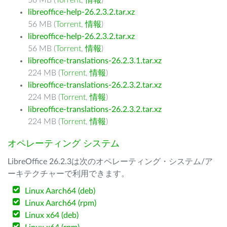
56 MB (
Torrent
,
情報
)
libreoffice-help-26.2.3.2.tar.xz
56 MB (
Torrent
,
情報
)
libreoffice-help-26.2.3.2.tar.xz
56 MB (
Torrent
,
情報
)
libreoffice-translations-26.2.3.1.tar.xz
224 MB (
Torrent
,
情報
)
libreoffice-translations-26.2.3.2.tar.xz
224 MB (
Torrent
,
情報
)
libreoffice-translations-26.2.3.2.tar.xz
224 MB (
Torrent
,
情報
)
オペレーティング システム
LibreOffice 26.2.3は次のオペレーティング・システム/ア
ーキテクチャーで利用できます。
Linux Aarch64 (deb)
Linux Aarch64 (rpm)
Linux x64 (deb)