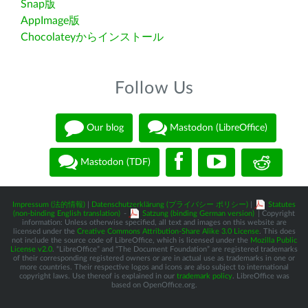
Snap版
AppImage版
Chocolateyからインストール
Follow Us
Our blog
Mastodon (LibreOffice)
Mastodon (TDF)
Impressum (法的情報)
|
Datenschutzerklärung (プライバシー ポリシー)
|
Statutes
(non-binding English translation)
-
Satzung (binding German version)
| Copyright
information: Unless otherwise specified, all text and images on this website are
licensed under the
Creative Commons Attribution-Share Alike 3.0 License
. This does
not include the source code of LibreOffice, which is licensed under the
Mozilla Public
License v2.0
. “LibreOffice” and “The Document Foundation” are registered trademarks
of their corresponding registered owners or are in actual use as trademarks in one or
more countries. Their respective logos and icons are also subject to international
copyright laws. Use thereof is explained in our
trademark policy
. LibreOffice was
based on OpenOffice.org.