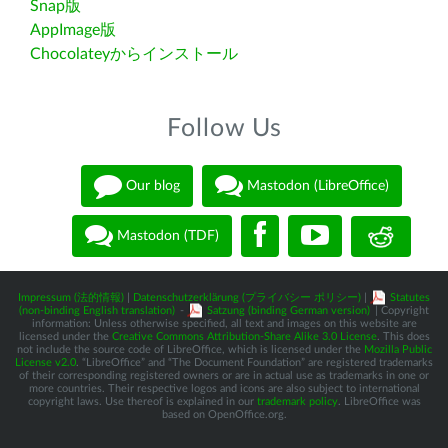
Snap版
AppImage版
Chocolateyからインストール
Follow Us
Our blog
Mastodon (LibreOffice)
Mastodon (TDF)
Impressum (法的情報)
|
Datenschutzerklärung (プライバシー ポリシー)
|
Statutes
(non-binding English translation)
-
Satzung (binding German version)
| Copyright
information: Unless otherwise specified, all text and images on this website are
licensed under the
Creative Commons Attribution-Share Alike 3.0 License
. This does
not include the source code of LibreOffice, which is licensed under the
Mozilla Public
License v2.0
. “LibreOffice” and “The Document Foundation” are registered trademarks
of their corresponding registered owners or are in actual use as trademarks in one or
more countries. Their respective logos and icons are also subject to international
copyright laws. Use thereof is explained in our
trademark policy
. LibreOffice was
based on OpenOffice.org.