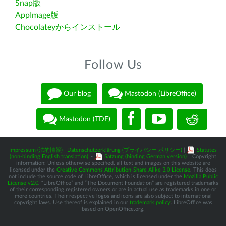
Snap版
AppImage版
Chocolateyからインストール
Follow Us
Our blog
Mastodon (LibreOffice)
Mastodon (TDF)
Impressum (法的情報)
|
Datenschutzerklärung (プライバシー ポリシー)
|
Statutes
(non-binding English translation)
-
Satzung (binding German version)
| Copyright
information: Unless otherwise specified, all text and images on this website are
licensed under the
Creative Commons Attribution-Share Alike 3.0 License
. This does
not include the source code of LibreOffice, which is licensed under the
Mozilla Public
License v2.0
. “LibreOffice” and “The Document Foundation” are registered trademarks
of their corresponding registered owners or are in actual use as trademarks in one or
more countries. Their respective logos and icons are also subject to international
copyright laws. Use thereof is explained in our
trademark policy
. LibreOffice was
based on OpenOffice.org.