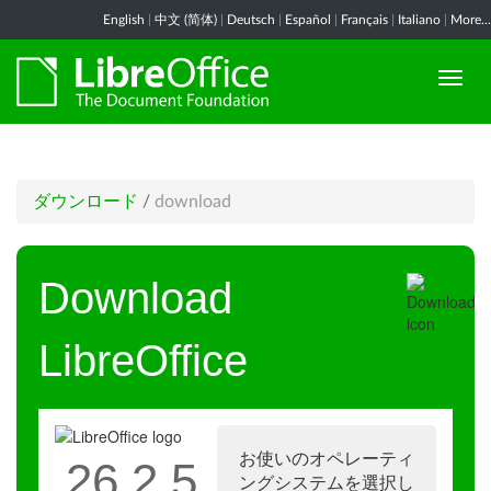
English
|
中文 (简体)
|
Deutsch
|
Español
|
Français
|
Italiano
|
More...
ダウンロード
/
download
Download
LibreOffice
お使いのオペレーティ
26.2.5
ングシステムを選択し