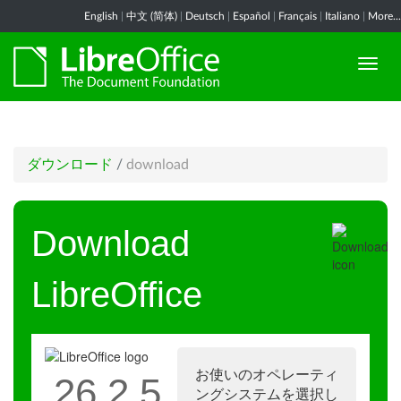
English
|
中文 (简体)
|
Deutsch
|
Español
|
Français
|
Italiano
|
More...
ダウンロード
/
download
Download
LibreOffice
お使いのオペレーティ
26.2.5
ングシステムを選択し