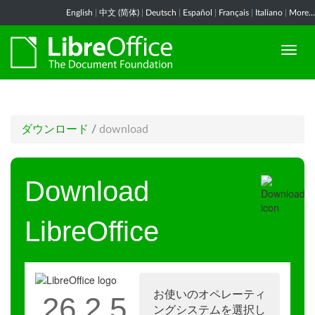
English
|
中文 (简体)
|
Deutsch
|
Español
|
Français
|
Italiano
|
More...
ダウンロード
/
download
Download
LibreOffice
お使いのオペレーティ
26.2.5
ングシステムを選択し