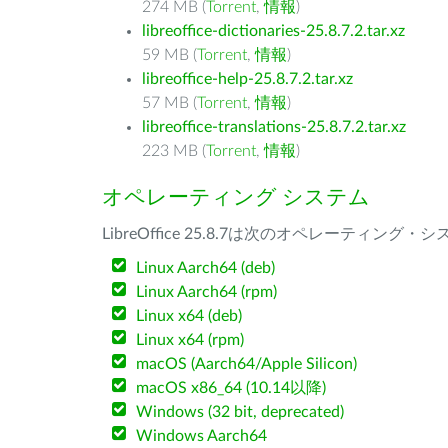
274 MB (
Torrent
,
情報
)
libreoffice-dictionaries-25.8.7.2.tar.xz
59 MB (
Torrent
,
情報
)
libreoffice-help-25.8.7.2.tar.xz
57 MB (
Torrent
,
情報
)
libreoffice-translations-25.8.7.2.tar.xz
223 MB (
Torrent
,
情報
)
オペレーティング システム
LibreOffice 25.8.7は次のオペレーティ
Linux Aarch64 (deb)
Linux Aarch64 (rpm)
Linux x64 (deb)
Linux x64 (rpm)
macOS (Aarch64/Apple Silicon)
macOS x86_64 (10.14以降)
Windows (32 bit, deprecated)
Windows Aarch64