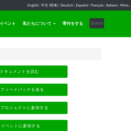
English
|
中文 (简体)
|
Deutsch
|
Español
|
Français
|
Italiano
|
More...
イベント
私たちについて
寄付をする
ドキュメントを読む
フィードバックを送る
プロジェクトに参加する
イベントに参加する