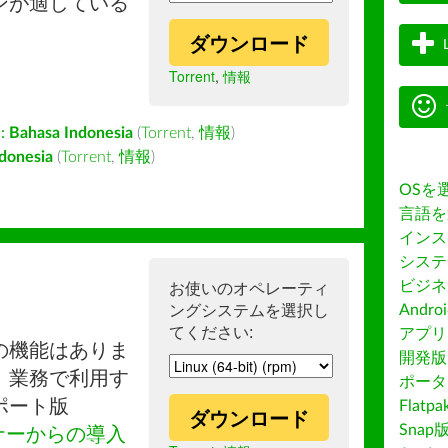
ンが適している
ダウンロード
Torrent
,
情報
:
Bahasa Indonesia
(
Torrent
,
情報
)
donesia
(
Torrent
,
情報
)
OSを
言語を
インス
システ
ビジネ
お使いのオペレーティ
ングシステムを選択し
Andro
てください:
アプリス
の機能はありま
開発版
。業務で利用す
ポータ
ポート版
Flatp
ダウンロード
Snap
ナーからの導入