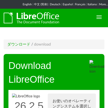
English
|
中文 (简体)
|
Deutsch
|
Español
|
Français
|
Italiano
|
More...
ダウンロード
/
download
Download
LibreOffice
お使いのオペレーティ
26.2.5
ングシステムを選択し