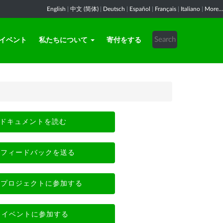
English
|
中文 (简体)
|
Deutsch
|
Español
|
Français
|
Italiano
|
More...
イベント
私たちについて
寄付をする
ドキュメントを読む
フィードバックを送る
プロジェクトに参加する
イベントに参加する