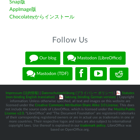
Snap版
AppImage版
Chocolateyからインストール
Follow Us
Our blog
Mastodon (LibreOffice)
Mastodon (TDF)
Impressum (法的情報)
|
Datenschutzerklärung (プライバシー ポリシー)
|
Statutes
(non-binding English translation)
-
Satzung (binding German version)
| Copyright
information: Unless otherwise specified, all text and images on this website are
licensed under the
Creative Commons Attribution-Share Alike 3.0 License
. This does
not include the source code of LibreOffice, which is licensed under the
Mozilla Public
License v2.0
. “LibreOffice” and “The Document Foundation” are registered trademarks
of their corresponding registered owners or are in actual use as trademarks in one or
more countries. Their respective logos and icons are also subject to international
copyright laws. Use thereof is explained in our
trademark policy
. LibreOffice was
based on OpenOffice.org.