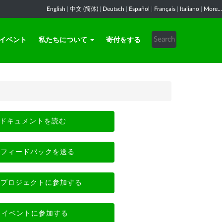
English
|
中文 (简体)
|
Deutsch
|
Español
|
Français
|
Italiano
|
More...
イベント
私たちについて
寄付をする
ドキュメントを読む
フィードバックを送る
プロジェクトに参加する
イベントに参加する