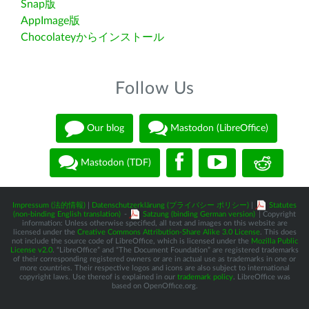
Snap版
AppImage版
Chocolateyからインストール
Follow Us
Our blog
Mastodon (LibreOffice)
Mastodon (TDF)
Impressum (法的情報)
|
Datenschutzerklärung (プライバシー ポリシー)
|
Statutes
(non-binding English translation)
-
Satzung (binding German version)
| Copyright
information: Unless otherwise specified, all text and images on this website are
licensed under the
Creative Commons Attribution-Share Alike 3.0 License
. This does
not include the source code of LibreOffice, which is licensed under the
Mozilla Public
License v2.0
. “LibreOffice” and “The Document Foundation” are registered trademarks
of their corresponding registered owners or are in actual use as trademarks in one or
more countries. Their respective logos and icons are also subject to international
copyright laws. Use thereof is explained in our
trademark policy
. LibreOffice was
based on OpenOffice.org.