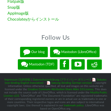
Flatpak版
Snap版
AppImage版
Chocolateyからインストール
Follow Us
Our blog
Mastodon (LibreOffice)
Mastodon (TDF)
Impressum (法的情報)
|
Datenschutzerklärung (プライバシー ポリシー)
|
Statutes
(non-binding English translation)
-
Satzung (binding German version)
| Copyright
information: Unless otherwise specified, all text and images on this website are
licensed under the
Creative Commons Attribution-Share Alike 3.0 License
. This does
not include the source code of LibreOffice, which is licensed under the
Mozilla Public
License v2.0
. “LibreOffice” and “The Document Foundation” are registered trademarks
of their corresponding registered owners or are in actual use as trademarks in one or
more countries. Their respective logos and icons are also subject to international
copyright laws. Use thereof is explained in our
trademark policy
. LibreOffice was
based on OpenOffice.org.