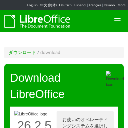
English
|
中文 (简体)
|
Deutsch
|
Español
|
Français
|
Italiano
|
More...
ダウンロード
/
download
Download
LibreOffice
お使いのオペレーティ
26.2.5
ングシステムを選択し