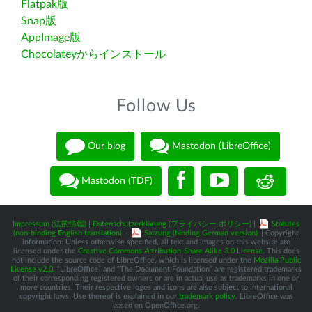
Flatpak版
Snap版
AppImage版
Chocolateyからインストール
Follow Us
Our blog
Mastodon (LibreOffice)
Mastodon (TDF)
Impressum (法的情報)
|
Datenschutzerklärung (プライバシー ポリシー)
|
Statutes
(non-binding English translation)
-
Satzung (binding German version)
| Copyright
information: Unless otherwise specified, all text and images on this website are
licensed under the
Creative Commons Attribution-Share Alike 3.0 License
. This does
not include the source code of LibreOffice, which is licensed under the
Mozilla Public
License v2.0
. “LibreOffice” and “The Document Foundation” are registered trademarks
of their corresponding registered owners or are in actual use as trademarks in one or
more countries. Their respective logos and icons are also subject to international
copyright laws. Use thereof is explained in our
trademark policy
. LibreOffice was
based on OpenOffice.org.