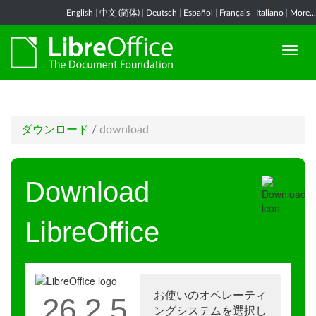
English
|
中文 (简体)
|
Deutsch
|
Español
|
Français
|
Italiano
|
More...
ダウンロード
/
download
Download
LibreOffice
お使いのオペレーティ
26.2.5
ングシステムを選択し