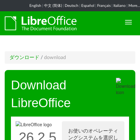
English
|
中文 (简体)
|
Deutsch
|
Español
|
Français
|
Italiano
|
More...
ダウンロード
/
download
Download
LibreOffice
お使いのオペレーティ
26.2.5
ングシステムを選択し