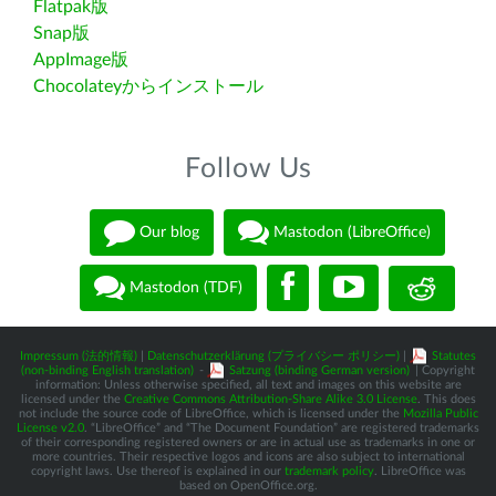
Flatpak版
Snap版
AppImage版
Chocolateyからインストール
Follow Us
Our blog
Mastodon (LibreOffice)
Mastodon (TDF)
Impressum (法的情報)
|
Datenschutzerklärung (プライバシー ポリシー)
|
Statutes
(non-binding English translation)
-
Satzung (binding German version)
| Copyright
information: Unless otherwise specified, all text and images on this website are
licensed under the
Creative Commons Attribution-Share Alike 3.0 License
. This does
not include the source code of LibreOffice, which is licensed under the
Mozilla Public
License v2.0
. “LibreOffice” and “The Document Foundation” are registered trademarks
of their corresponding registered owners or are in actual use as trademarks in one or
more countries. Their respective logos and icons are also subject to international
copyright laws. Use thereof is explained in our
trademark policy
. LibreOffice was
based on OpenOffice.org.