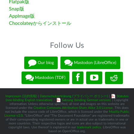
Flatpak版
Snap版
AppImage版
Chocolateyからインストール
Follow Us
Our blog
Mastodon (LibreOffice)
Mastodon (TDF)
Impressum (法的情報)
|
Datenschutzerklärung (プライバシー ポリシー)
|
Statutes
(non-binding English translation)
-
Satzung (binding German version)
| Copyright
information: Unless otherwise specified, all text and images on this website are
licensed under the
Creative Commons Attribution-Share Alike 3.0 License
. This does
not include the source code of LibreOffice, which is licensed under the
Mozilla Public
License v2.0
. “LibreOffice” and “The Document Foundation” are registered trademarks
of their corresponding registered owners or are in actual use as trademarks in one or
more countries. Their respective logos and icons are also subject to international
copyright laws. Use thereof is explained in our
trademark policy
. LibreOffice was
based on OpenOffice.org.