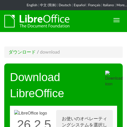
English
|
中文 (简体)
|
Deutsch
|
Español
|
Français
|
Italiano
|
More...
ダウンロード
/
download
Download
LibreOffice
お使いのオペレーティ
26.2.5
ングシステムを選択し