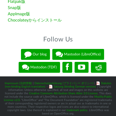
Flatpak版
Snap版
AppImage版
Chocolateyからインストール
Follow Us
Our blog
Mastodon (LibreOffice)
Mastodon (TDF)
Impressum (法的情報)
|
Datenschutzerklärung (プライバシー ポリシー)
|
Statutes
(non-binding English translation)
-
Satzung (binding German version)
| Copyright
information: Unless otherwise specified, all text and images on this website are
licensed under the
Creative Commons Attribution-Share Alike 3.0 License
. This does
not include the source code of LibreOffice, which is licensed under the
Mozilla Public
License v2.0
. “LibreOffice” and “The Document Foundation” are registered trademarks
of their corresponding registered owners or are in actual use as trademarks in one or
more countries. Their respective logos and icons are also subject to international
copyright laws. Use thereof is explained in our
trademark policy
. LibreOffice was
based on OpenOffice.org.