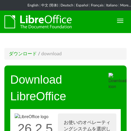
English
|
中文 (简体)
|
Deutsch
|
Español
|
Français
|
Italiano
|
More...
ダウンロード
/
download
Download
LibreOffice
お使いのオペレーティ
26.2.5
ングシステムを選択し