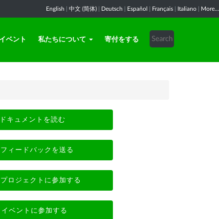
English
|
中文 (简体)
|
Deutsch
|
Español
|
Français
|
Italiano
|
More...
イベント
私たちについて
寄付をする
ドキュメントを読む
フィードバックを送る
プロジェクトに参加する
イベントに参加する