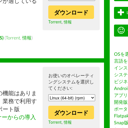
ンが適している
ダウンロード
Torrent
,
情報
S)
(
Torrent
,
情報
)
OSを
言語を
インス
システ
お使いのオペレーティ
ングシステムを選択し
ビジネ
てください:
Andro
の機能はありま
アプリス
。業務で利用す
開発版
ポート版
ポータ
ダウンロード
Flatp
ナーからの導入
Torrent
,
情報
Snap