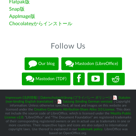
Flatpak版
Snap版
AppImage版
Chocolateyからインストール
Follow Us
Our blog
Mastodon (LibreOffice)
Mastodon (TDF)
Impressum (法的情報)
|
Datenschutzerklärung (プライバシー ポリシー)
|
Statutes
(non-binding English translation)
-
Satzung (binding German version)
| Copyright
information: Unless otherwise specified, all text and images on this website are
licensed under the
Creative Commons Attribution-Share Alike 3.0 License
. This does
not include the source code of LibreOffice, which is licensed under the
Mozilla Public
License v2.0
. “LibreOffice” and “The Document Foundation” are registered trademarks
of their corresponding registered owners or are in actual use as trademarks in one or
more countries. Their respective logos and icons are also subject to international
copyright laws. Use thereof is explained in our
trademark policy
. LibreOffice was
based on OpenOffice.org.