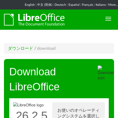
English
|
中文 (简体)
|
Deutsch
|
Español
|
Français
|
Italiano
|
More...
ダウンロード
/
download
Download
LibreOffice
お使いのオペレーティ
26.2.5
ングシステムを選択し