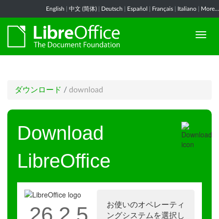
English
|
中文 (简体)
|
Deutsch
|
Español
|
Français
|
Italiano
|
More...
ダウンロード
/
download
Download
LibreOffice
お使いのオペレーティ
26.2.5
ングシステムを選択し