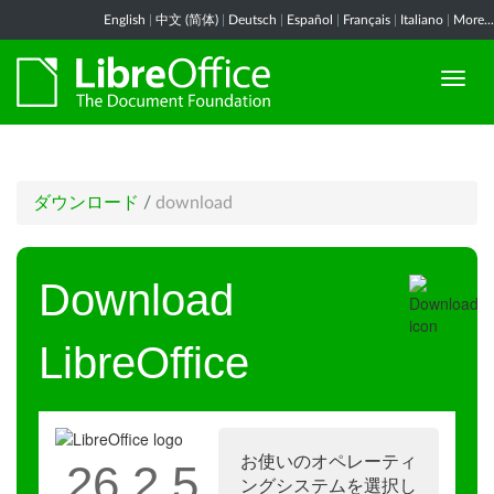
English
|
中文 (简体)
|
Deutsch
|
Español
|
Français
|
Italiano
|
More...
ダウンロード
/
download
Download
LibreOffice
お使いのオペレーティ
26.2.5
ングシステムを選択し