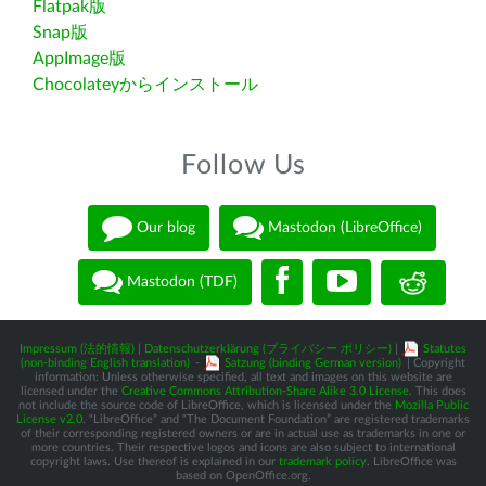
Flatpak版
Snap版
AppImage版
Chocolateyからインストール
Follow Us
Our blog
Mastodon (LibreOffice)
Mastodon (TDF)
Impressum (法的情報)
|
Datenschutzerklärung (プライバシー ポリシー)
|
Statutes
(non-binding English translation)
-
Satzung (binding German version)
| Copyright
information: Unless otherwise specified, all text and images on this website are
licensed under the
Creative Commons Attribution-Share Alike 3.0 License
. This does
not include the source code of LibreOffice, which is licensed under the
Mozilla Public
License v2.0
. “LibreOffice” and “The Document Foundation” are registered trademarks
of their corresponding registered owners or are in actual use as trademarks in one or
more countries. Their respective logos and icons are also subject to international
copyright laws. Use thereof is explained in our
trademark policy
. LibreOffice was
based on OpenOffice.org.