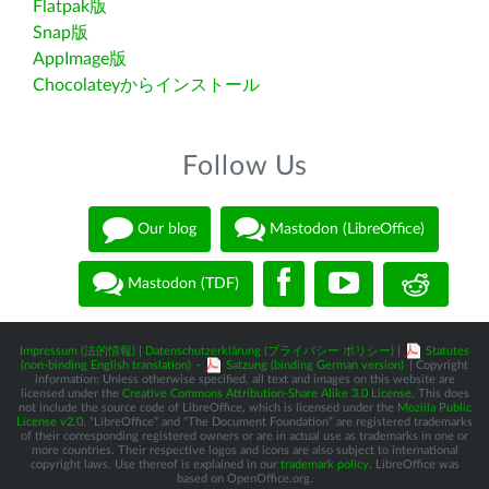
Flatpak版
Snap版
AppImage版
Chocolateyからインストール
Follow Us
Our blog
Mastodon (LibreOffice)
Mastodon (TDF)
Impressum (法的情報)
|
Datenschutzerklärung (プライバシー ポリシー)
|
Statutes
(non-binding English translation)
-
Satzung (binding German version)
| Copyright
information: Unless otherwise specified, all text and images on this website are
licensed under the
Creative Commons Attribution-Share Alike 3.0 License
. This does
not include the source code of LibreOffice, which is licensed under the
Mozilla Public
License v2.0
. “LibreOffice” and “The Document Foundation” are registered trademarks
of their corresponding registered owners or are in actual use as trademarks in one or
more countries. Their respective logos and icons are also subject to international
copyright laws. Use thereof is explained in our
trademark policy
. LibreOffice was
based on OpenOffice.org.