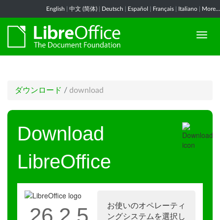
English
|
中文 (简体)
|
Deutsch
|
Español
|
Français
|
Italiano
|
More...
ダウンロード
/
download
Download
LibreOffice
お使いのオペレーティ
26.2.5
ングシステムを選択し