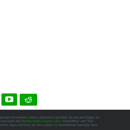
pyright information: Unless otherwise specified, all text and images on
censed under the
Mozilla Public License v2.0
. “LibreOffice” and “The
tive logos and icons are also subject to international copyright laws.