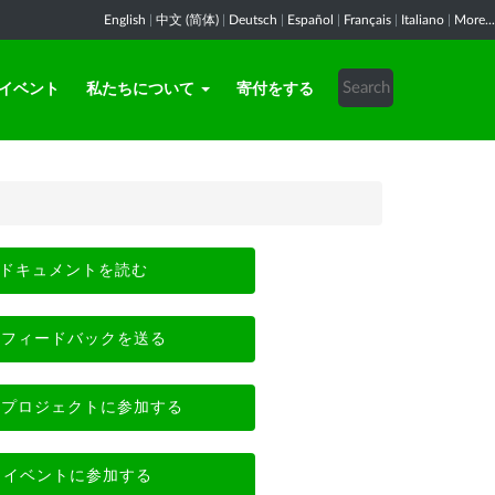
English
|
中文 (简体)
|
Deutsch
|
Español
|
Français
|
Italiano
|
More...
イベント
私たちについて
寄付をする
ドキュメントを読む
フィードバックを送る
プロジェクトに参加する
イベントに参加する