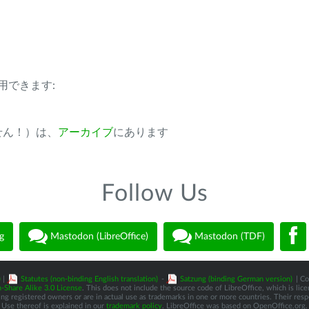
用できます:
ません！）は、
アーカイブ
にあります
Follow Us
g
Mastodon (LibreOffice)
Mastodon (TDF)
)
|
Statutes (non-binding English translation)
-
Satzung (binding German version)
| Co
-Share Alike 3.0 License
. This does not include the source code of LibreOffice, which is li
 registered owners or are in actual use as trademarks in one or more countries. Their respec
Use thereof is explained in our
trademark policy
. LibreOffice was based on OpenOffice.org.