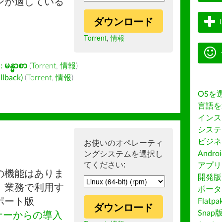
ンが適している
ダウンロード
Torrent
,
情報
:
မန္မာစာ
(
Torrent
,
情報
)
back)
(
Torrent
,
情報
)
OSを
言語を
インス
システ
ビジネ
お使いのオペレーティ
ングシステムを選択し
Andro
てください:
アプリス
の機能はありま
開発版
。業務で利用す
ポータ
ポート版
Flatp
ダウンロード
Snap
ナーからの導入