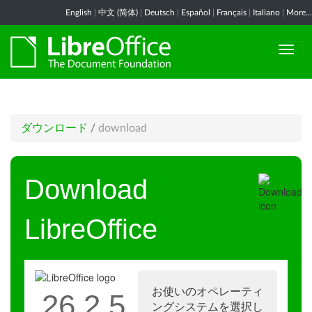
English
|
中文 (简体)
|
Deutsch
|
Español
|
Français
|
Italiano
|
More...
ダウンロード
/
download
Download
LibreOffice
お使いのオペレーティ
26.2.5
ングシステムを選択し