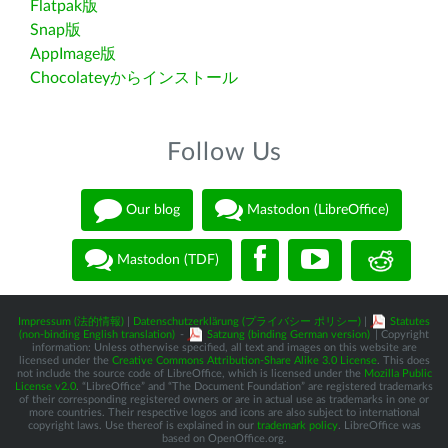
Flatpak版
Snap版
AppImage版
Chocolateyからインストール
Follow Us
Our blog
Mastodon (LibreOffice)
Mastodon (TDF)
Impressum (法的情報)
|
Datenschutzerklärung (プライバシー ポリシー)
|
Statutes
(non-binding English translation)
-
Satzung (binding German version)
| Copyright
information: Unless otherwise specified, all text and images on this website are
licensed under the
Creative Commons Attribution-Share Alike 3.0 License
. This does
not include the source code of LibreOffice, which is licensed under the
Mozilla Public
License v2.0
. “LibreOffice” and “The Document Foundation” are registered trademarks
of their corresponding registered owners or are in actual use as trademarks in one or
more countries. Their respective logos and icons are also subject to international
copyright laws. Use thereof is explained in our
trademark policy
. LibreOffice was
based on OpenOffice.org.