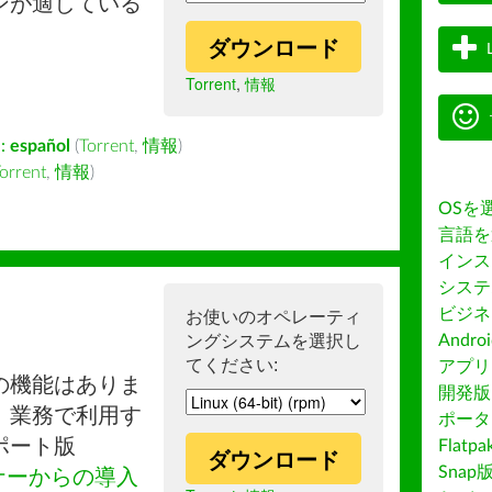
ンが適している
ダウンロード
Torrent
,
情報
:
español
(
Torrent
,
情報
)
orrent
,
情報
)
OSを
言語を
インス
システ
ビジネ
お使いのオペレーティ
ングシステムを選択し
Andro
てください:
アプリス
の機能はありま
開発版
。業務で利用す
ポータ
ポート版
Flatp
ダウンロード
Snap
ナーからの導入