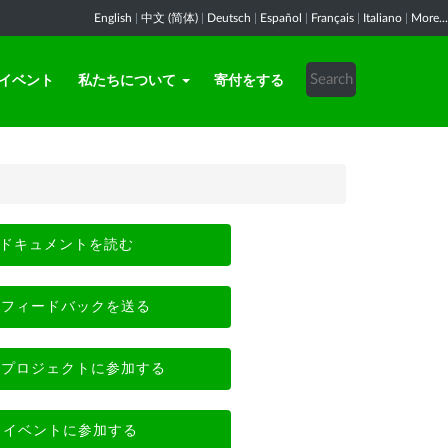
English
|
中文 (简体)
|
Deutsch
|
Español
|
Français
|
Italiano
|
More...
イベント
私たちについて
寄付をする
ドキュメントを読む
フィードバックを送る
プロジェクトに参加する
イベントに参加する