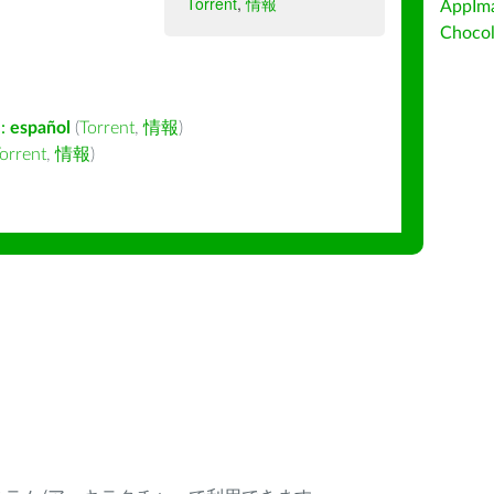
Torrent
,
情報
AppIm
Choc
:
español
(
Torrent
,
情報
)
orrent
,
情報
)