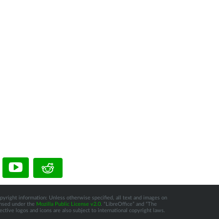
pyright information: Unless otherwise specified, all text and images on
censed under the
Mozilla Public License v2.0
. “LibreOffice” and “The
tive logos and icons are also subject to international copyright laws.