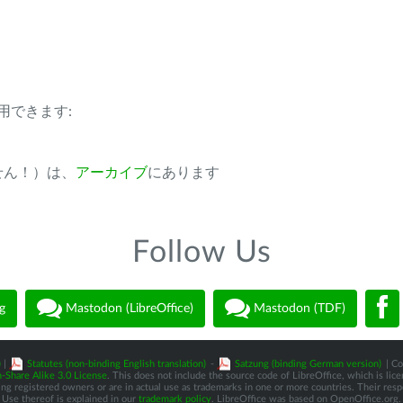
用できます:
ません！）は、
アーカイブ
にあります
Follow Us
g
Mastodon (LibreOffice)
Mastodon (TDF)
)
|
Statutes (non-binding English translation)
-
Satzung (binding German version)
| Co
-Share Alike 3.0 License
. This does not include the source code of LibreOffice, which is li
 registered owners or are in actual use as trademarks in one or more countries. Their respec
Use thereof is explained in our
trademark policy
. LibreOffice was based on OpenOffice.org.