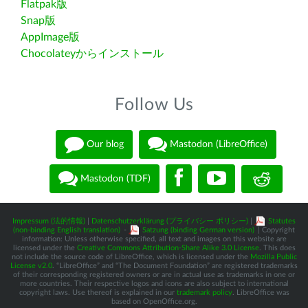
Flatpak版
Snap版
AppImage版
Chocolateyからインストール
Follow Us
Our blog
Mastodon (LibreOffice)
Mastodon (TDF)
Impressum (法的情報)
|
Datenschutzerklärung (プライバシー ポリシー)
|
Statutes
(non-binding English translation)
-
Satzung (binding German version)
| Copyright
information: Unless otherwise specified, all text and images on this website are
licensed under the
Creative Commons Attribution-Share Alike 3.0 License
. This does
not include the source code of LibreOffice, which is licensed under the
Mozilla Public
License v2.0
. “LibreOffice” and “The Document Foundation” are registered trademarks
of their corresponding registered owners or are in actual use as trademarks in one or
more countries. Their respective logos and icons are also subject to international
copyright laws. Use thereof is explained in our
trademark policy
. LibreOffice was
based on OpenOffice.org.