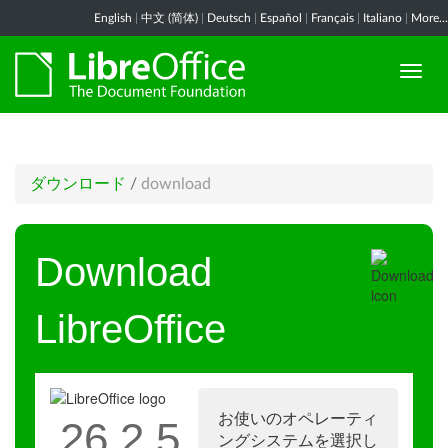
English
|
中文 (简体)
|
Deutsch
|
Español
|
Français
|
Italiano
|
More...
ダウンロード
/
download
Download
LibreOffice
お使いのオペレーティ
26.2.5
ングシステムを選択し