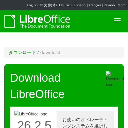
English
|
中文 (简体)
|
Deutsch
|
Español
|
Français
|
Italiano
|
More...
ダウンロード
/
download
Download
LibreOffice
お使いのオペレーティ
26.2.5
ングシステムを選択し