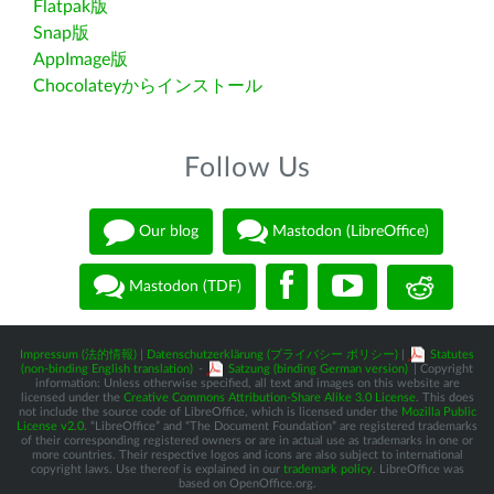
Flatpak版
Snap版
AppImage版
Chocolateyからインストール
Follow Us
Our blog
Mastodon (LibreOffice)
Mastodon (TDF)
Impressum (法的情報)
|
Datenschutzerklärung (プライバシー ポリシー)
|
Statutes
(non-binding English translation)
-
Satzung (binding German version)
| Copyright
information: Unless otherwise specified, all text and images on this website are
licensed under the
Creative Commons Attribution-Share Alike 3.0 License
. This does
not include the source code of LibreOffice, which is licensed under the
Mozilla Public
License v2.0
. “LibreOffice” and “The Document Foundation” are registered trademarks
of their corresponding registered owners or are in actual use as trademarks in one or
more countries. Their respective logos and icons are also subject to international
copyright laws. Use thereof is explained in our
trademark policy
. LibreOffice was
based on OpenOffice.org.