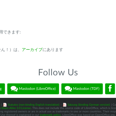
用できます:
ません！）は、
アーカイブ
にあります
Follow Us
g
Mastodon (LibreOffice)
Mastodon (TDF)
)
|
Statutes (non-binding English translation)
-
Satzung (binding German version)
| Co
-Share Alike 3.0 License
. This does not include the source code of LibreOffice, which is li
 registered owners or are in actual use as trademarks in one or more countries. Their respec
Use thereof is explained in our
trademark policy
. LibreOffice was based on OpenOffice.org.