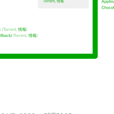
Torrent
,
情報
AppIm
Choc
:
(
Torrent
,
情報
)
back)
(
Torrent
,
情報
)