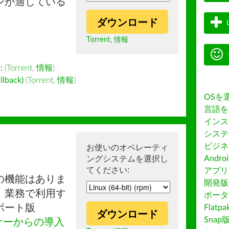
ンが適している
ダウンロード
Torrent
,
情報
:
(
Torrent
,
情報
)
back)
(
Torrent
,
情報
)
OSを
言語を
インス
システ
ビジネ
お使いのオペレーティ
ングシステムを選択し
Andro
てください:
アプリス
の機能はありま
開発版
。業務で利用す
ポータ
ポート版
Flatp
ダウンロード
Snap
ナーからの導入