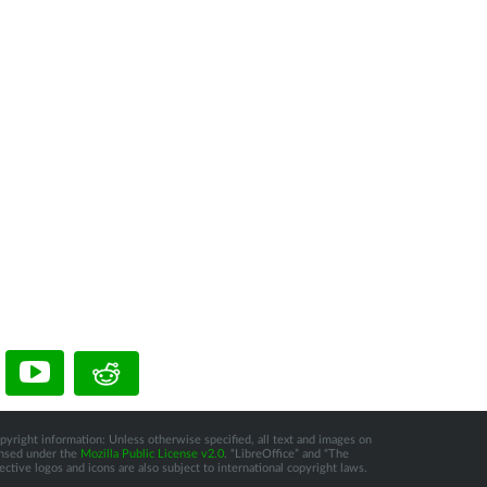
pyright information: Unless otherwise specified, all text and images on
censed under the
Mozilla Public License v2.0
. “LibreOffice” and “The
tive logos and icons are also subject to international copyright laws.