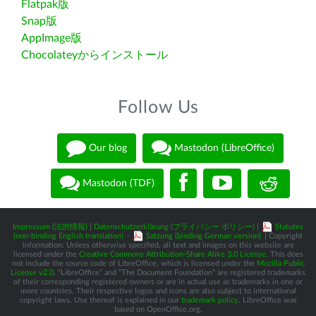
Flatpak版
Snap版
AppImage版
Chocolateyからインストール
Follow Us
Our blog
Mastodon (LibreOffice)
Mastodon (TDF)
Impressum (法的情報)
|
Datenschutzerklärung (プライバシー ポリシー)
|
Statutes
(non-binding English translation)
-
Satzung (binding German version)
| Copyright
information: Unless otherwise specified, all text and images on this website are
licensed under the
Creative Commons Attribution-Share Alike 3.0 License
. This does
not include the source code of LibreOffice, which is licensed under the
Mozilla Public
License v2.0
. “LibreOffice” and “The Document Foundation” are registered trademarks
of their corresponding registered owners or are in actual use as trademarks in one or
more countries. Their respective logos and icons are also subject to international
copyright laws. Use thereof is explained in our
trademark policy
. LibreOffice was
based on OpenOffice.org.