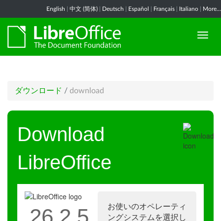
English
|
中文 (简体)
|
Deutsch
|
Español
|
Français
|
Italiano
|
More...
ダウンロード
/
download
Download
LibreOffice
お使いのオペレーティ
26.2.5
ングシステムを選択し