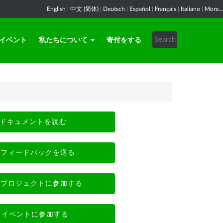
English
|
中文 (简体)
|
Deutsch
|
Español
|
Français
|
Italiano
|
More...
イベント
私たちについて
寄付をする
ドキュメントを読む
フィードバックを送る
プロジェクトに参加する
イベントに参加する