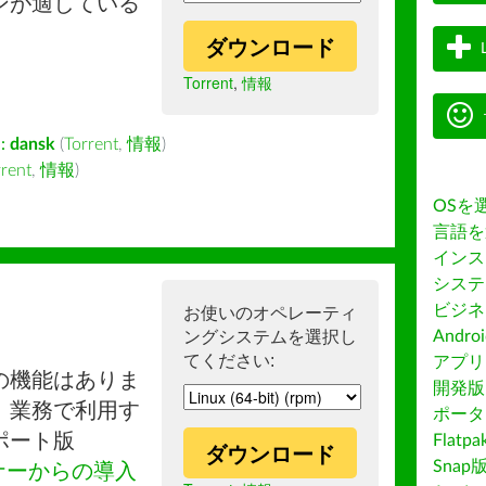
ンが適している
ダウンロード
Torrent
,
情報
:
dansk
(
Torrent
,
情報
)
rrent
,
情報
)
OSを
言語を
インス
システ
ビジネ
お使いのオペレーティ
ングシステムを選択し
Andro
てください:
アプリス
の機能はありま
開発版
。業務で利用す
ポータ
ポート版
Flatp
ダウンロード
Snap
ナーからの導入