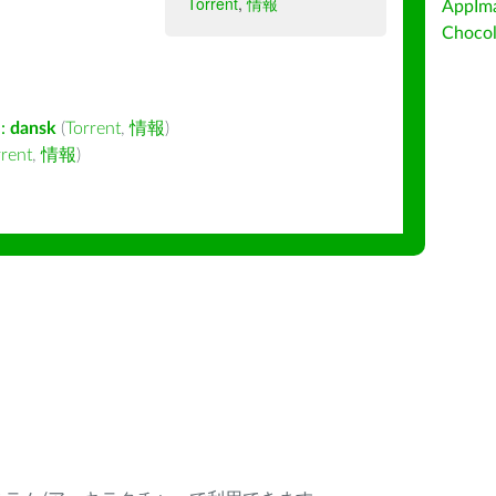
Torrent
,
情報
AppIm
Choc
:
dansk
(
Torrent
,
情報
)
rrent
,
情報
)