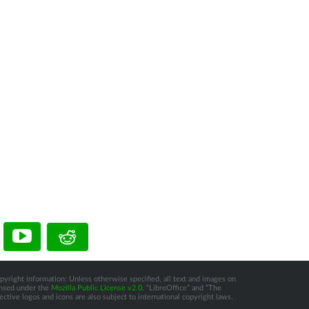
pyright information: Unless otherwise specified, all text and images on
censed under the
Mozilla Public License v2.0
. “LibreOffice” and “The
tive logos and icons are also subject to international copyright laws.