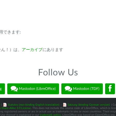
用できます:
ません！）は、
アーカイブ
にあります
Follow Us
g
Mastodon (LibreOffice)
Mastodon (TDF)
)
|
Statutes (non-binding English translation)
-
Satzung (binding German version)
| Co
-Share Alike 3.0 License
. This does not include the source code of LibreOffice, which is li
 registered owners or are in actual use as trademarks in one or more countries. Their respec
Use thereof is explained in our
trademark policy
. LibreOffice was based on OpenOffice.org.