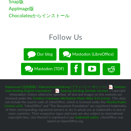
Snap版
AppImage版
Chocolateyからインストール
Follow Us
Our blog
Mastodon (LibreOffice)
Mastodon (TDF)
Impressum (法的情報)
|
Datenschutzerklärung (プライバシー ポリシー)
|
Statutes
(non-binding English translation)
-
Satzung (binding German version)
| Copyright
information: Unless otherwise specified, all text and images on this website are
licensed under the
Creative Commons Attribution-Share Alike 3.0 License
. This does
not include the source code of LibreOffice, which is licensed under the
Mozilla Public
License v2.0
. “LibreOffice” and “The Document Foundation” are registered trademarks
of their corresponding registered owners or are in actual use as trademarks in one or
more countries. Their respective logos and icons are also subject to international
copyright laws. Use thereof is explained in our
trademark policy
. LibreOffice was
based on OpenOffice.org.