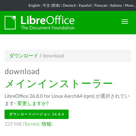
English
|
中文 (简体)
|
Deutsch
|
Español
|
Français
|
Italiano
|
More...
ダウンロード
/
download
download
メインインストーラー
LibreOffice 26.8.0 for Linux Aarch64 (rpm) が選択されてい
ます-
変更しますか?
ダウンロードバージョン 26.8.0
229 MB (
Torrent
,
情報
)