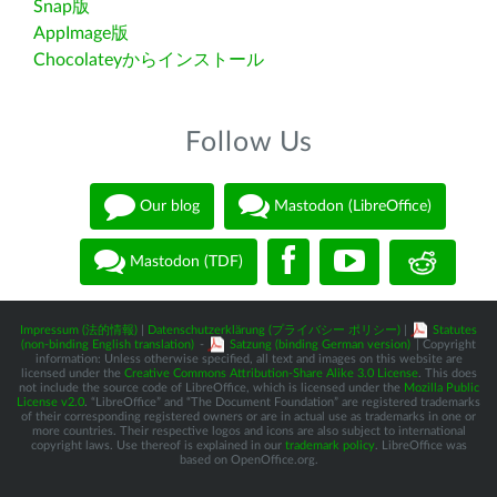
Snap版
AppImage版
Chocolateyからインストール
Follow Us
Our blog
Mastodon (LibreOffice)
Mastodon (TDF)
Impressum (法的情報)
|
Datenschutzerklärung (プライバシー ポリシー)
|
Statutes
(non-binding English translation)
-
Satzung (binding German version)
| Copyright
information: Unless otherwise specified, all text and images on this website are
licensed under the
Creative Commons Attribution-Share Alike 3.0 License
. This does
not include the source code of LibreOffice, which is licensed under the
Mozilla Public
License v2.0
. “LibreOffice” and “The Document Foundation” are registered trademarks
of their corresponding registered owners or are in actual use as trademarks in one or
more countries. Their respective logos and icons are also subject to international
copyright laws. Use thereof is explained in our
trademark policy
. LibreOffice was
based on OpenOffice.org.