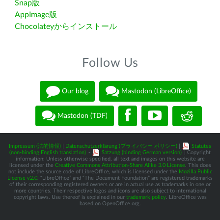
Snap版
AppImage版
Chocolateyからインストール
Follow Us
Our blog
Mastodon (LibreOffice)
Mastodon (TDF)
Impressum (法的情報)
|
Datenschutzerklärung (プライバシー ポリシー)
|
Statutes
(non-binding English translation)
-
Satzung (binding German version)
| Copyright
information: Unless otherwise specified, all text and images on this website are
licensed under the
Creative Commons Attribution-Share Alike 3.0 License
. This does
not include the source code of LibreOffice, which is licensed under the
Mozilla Public
License v2.0
. “LibreOffice” and “The Document Foundation” are registered trademarks
of their corresponding registered owners or are in actual use as trademarks in one or
more countries. Their respective logos and icons are also subject to international
copyright laws. Use thereof is explained in our
trademark policy
. LibreOffice was
based on OpenOffice.org.