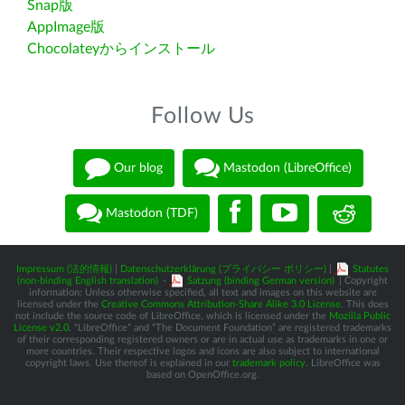
Snap版
AppImage版
Chocolateyからインストール
Follow Us
Our blog
Mastodon (LibreOffice)
Mastodon (TDF)
Impressum (法的情報)
|
Datenschutzerklärung (プライバシー ポリシー)
|
Statutes
(non-binding English translation)
-
Satzung (binding German version)
| Copyright
information: Unless otherwise specified, all text and images on this website are
licensed under the
Creative Commons Attribution-Share Alike 3.0 License
. This does
not include the source code of LibreOffice, which is licensed under the
Mozilla Public
License v2.0
. “LibreOffice” and “The Document Foundation” are registered trademarks
of their corresponding registered owners or are in actual use as trademarks in one or
more countries. Their respective logos and icons are also subject to international
copyright laws. Use thereof is explained in our
trademark policy
. LibreOffice was
based on OpenOffice.org.