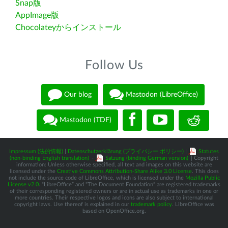
Snap版
AppImage版
Chocolateyからインストール
Follow Us
Our blog
Mastodon (LibreOffice)
Mastodon (TDF)
Impressum (法的情報)
|
Datenschutzerklärung (プライバシー ポリシー)
|
Statutes
(non-binding English translation)
-
Satzung (binding German version)
| Copyright
information: Unless otherwise specified, all text and images on this website are
licensed under the
Creative Commons Attribution-Share Alike 3.0 License
. This does
not include the source code of LibreOffice, which is licensed under the
Mozilla Public
License v2.0
. “LibreOffice” and “The Document Foundation” are registered trademarks
of their corresponding registered owners or are in actual use as trademarks in one or
more countries. Their respective logos and icons are also subject to international
copyright laws. Use thereof is explained in our
trademark policy
. LibreOffice was
based on OpenOffice.org.