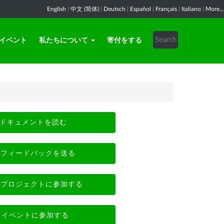
English
|
中文 (简体)
|
Deutsch
|
Español
|
Français
|
Italiano
|
More...
イベント
私たちについて
寄付をする
ドキュメントを読む
フィードバックを送る
プロジェクトに参加する
イベントに参加する