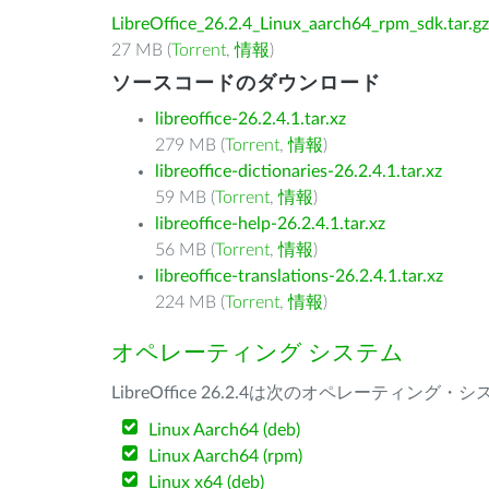
LibreOffice_26.2.4_Linux_aarch64_rpm_sdk.tar.gz
27 MB (
Torrent
,
情報
)
ソースコードのダウンロード
libreoffice-26.2.4.1.tar.xz
279 MB (
Torrent
,
情報
)
libreoffice-dictionaries-26.2.4.1.tar.xz
59 MB (
Torrent
,
情報
)
libreoffice-help-26.2.4.1.tar.xz
56 MB (
Torrent
,
情報
)
libreoffice-translations-26.2.4.1.tar.xz
224 MB (
Torrent
,
情報
)
オペレーティング システム
LibreOffice 26.2.4は次のオペレーティ
Linux Aarch64 (deb)
Linux Aarch64 (rpm)
Linux x64 (deb)