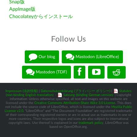
Snap版
AppImage版
Chocolateyからインストール
Follow Us
Our blog
Mastodon (LibreOffice)
Mastodon (TDF)
Impressum (法的情報)
|
Datenschutzerklärung (プライバシー ポリシー)
|
Statutes
(non-binding English translation)
-
Satzung (binding German version)
| Copyright
information: Unless otherwise specified, all text and images on this website are
licensed under the
Creative Commons Attribution-Share Alike 3.0 License
. This does
not include the source code of LibreOffice, which is licensed under the
Mozilla Public
License v2.0
. “LibreOffice” and “The Document Foundation” are registered trademarks
of their corresponding registered owners or are in actual use as trademarks in one or
more countries. Their respective logos and icons are also subject to international
copyright laws. Use thereof is explained in our
trademark policy
. LibreOffice was
based on OpenOffice.org.