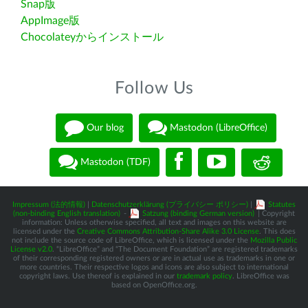
Snap版
AppImage版
Chocolateyからインストール
Follow Us
Our blog
Mastodon (LibreOffice)
Mastodon (TDF)
Impressum (法的情報)
|
Datenschutzerklärung (プライバシー ポリシー)
|
Statutes
(non-binding English translation)
-
Satzung (binding German version)
| Copyright
information: Unless otherwise specified, all text and images on this website are
licensed under the
Creative Commons Attribution-Share Alike 3.0 License
. This does
not include the source code of LibreOffice, which is licensed under the
Mozilla Public
License v2.0
. “LibreOffice” and “The Document Foundation” are registered trademarks
of their corresponding registered owners or are in actual use as trademarks in one or
more countries. Their respective logos and icons are also subject to international
copyright laws. Use thereof is explained in our
trademark policy
. LibreOffice was
based on OpenOffice.org.