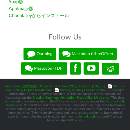
Snap版
AppImage版
Chocolateyからインストール
Follow Us
Our blog
Mastodon (LibreOffice)
Mastodon (TDF)
Impressum (法的情報)
|
Datenschutzerklärung (プライバシー ポリシー)
|
Statutes
(non-binding English translation)
-
Satzung (binding German version)
| Copyright
information: Unless otherwise specified, all text and images on this website are
licensed under the
Creative Commons Attribution-Share Alike 3.0 License
. This does
not include the source code of LibreOffice, which is licensed under the
Mozilla Public
License v2.0
. “LibreOffice” and “The Document Foundation” are registered trademarks
of their corresponding registered owners or are in actual use as trademarks in one or
more countries. Their respective logos and icons are also subject to international
copyright laws. Use thereof is explained in our
trademark policy
. LibreOffice was
based on OpenOffice.org.