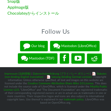
Snap版
AppImage版
Chocolateyからインストール
Follow Us
Our blog
Mastodon (LibreOffice)
Mastodon (TDF)
Impressum (法的情報)
|
Datenschutzerklärung (プライバシー ポリシー)
|
Statutes
(non-binding English translation)
-
Satzung (binding German version)
| Copyright
information: Unless otherwise specified, all text and images on this website are
licensed under the
Creative Commons Attribution-Share Alike 3.0 License
. This does
not include the source code of LibreOffice, which is licensed under the
Mozilla Public
License v2.0
. “LibreOffice” and “The Document Foundation” are registered trademarks
of their corresponding registered owners or are in actual use as trademarks in one or
more countries. Their respective logos and icons are also subject to international
copyright laws. Use thereof is explained in our
trademark policy
. LibreOffice was
based on OpenOffice.org.