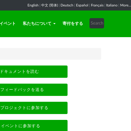
English
|
中文 (简体)
|
Deutsch
|
Español
|
Français
|
Italiano
|
More...
イベント
私たちについて
寄付をする
ドキュメントを読む
フィードバックを送る
プロジェクトに参加する
イベントに参加する