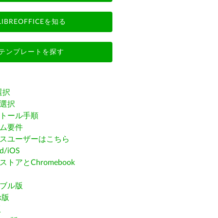
LIBREOFFICEを知る
テンプレートを探す
選択
選択
トール手順
ム要件
スユーザーはこちら
id/iOS
トアとChromebook
ブル版
ak版
版