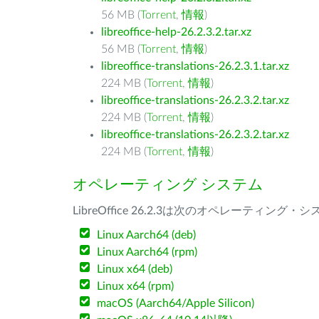
56 MB (
Torrent
,
情報
)
libreoffice-help-26.2.3.2.tar.xz
56 MB (
Torrent
,
情報
)
libreoffice-translations-26.2.3.1.tar.xz
224 MB (
Torrent
,
情報
)
libreoffice-translations-26.2.3.2.tar.xz
224 MB (
Torrent
,
情報
)
libreoffice-translations-26.2.3.2.tar.xz
224 MB (
Torrent
,
情報
)
オペレーティング システム
LibreOffice 26.2.3は次のオペレーティ
Linux Aarch64 (deb)
Linux Aarch64 (rpm)
Linux x64 (deb)
Linux x64 (rpm)
macOS (Aarch64/Apple Silicon)