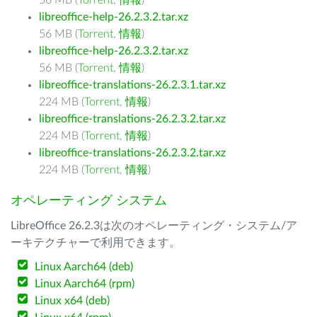
56 MB (
Torrent
,
情報
)
libreoffice-help-26.2.3.2.tar.xz
56 MB (
Torrent
,
情報
)
libreoffice-help-26.2.3.2.tar.xz
56 MB (
Torrent
,
情報
)
libreoffice-translations-26.2.3.1.tar.xz
224 MB (
Torrent
,
情報
)
libreoffice-translations-26.2.3.2.tar.xz
224 MB (
Torrent
,
情報
)
libreoffice-translations-26.2.3.2.tar.xz
224 MB (
Torrent
,
情報
)
オペレーティング システム
LibreOffice 26.2.3は次のオペレーティング・システム/ア
ーキテクチャーで利用できます。
Linux Aarch64 (deb)
Linux Aarch64 (rpm)
Linux x64 (deb)